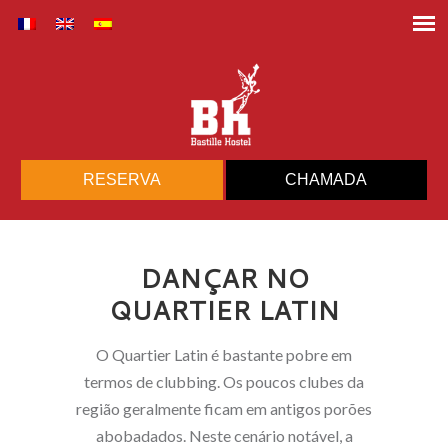
RESERVA
CHAMADA
DANÇAR NO
QUARTIER LATIN
O Quartier Latin é bastante pobre em
termos de clubbing. Os poucos clubes da
região geralmente ficam em antigos porões
abobadados. Neste cenário notável, a